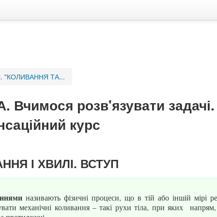
і. "КОЛИВАННЯ ТА...
. Вчимося розв'язувати задачі
нсаційний курс
ННЯ І ХВИЛІ. ВСТУП
аннями
називають фізичні процеси, що в тій або іншій мірі 
вати механічні коливання – такі рухи тіла, при яких напрям,
а протилежні.