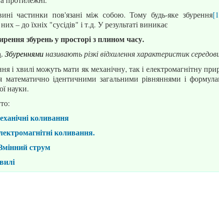
ині частинки пов'язані між собою. Тому будь-яке збурення
[1
них – до їхніх "сусідів" і т.д. У результаті виникає
рення збурень у просторі з плином часу.
а
.
Збуреннями
називають різкі відхилення характеристик середови
ня і хвилі можуть мати як механічну, так і електромагнітну прир
я математично ідентичними загальними рівняннями і формула
ої науки.
то:
еханічні коливання
Електромагнітні
коливання.
Змінний струм
вилі