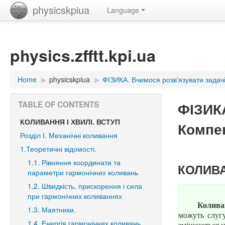
physicskpiua
Language
physics.zfftt.kpi.ua
Home
▶︎
physicskpiua
▶︎
ФІЗИКА. Вчимося розв'язувати задач
ФІЗИКА
TABLE OF CONTENTS
КОЛИВАННЯ І ХВИЛІ. ВСТУП
Компе
Розділ І. Механічні коливання
1.Теоретичні відомості.
1.1. Рівняння координати та
КОЛИВА
параметри гармонічних коливань
1.2. Швидкість, прискорення і сила
при гармонічних коливаннях
Колив
1.3. Маятники.
можуть слугу
1.4. Енергія гармонічних коливань
змінюються н