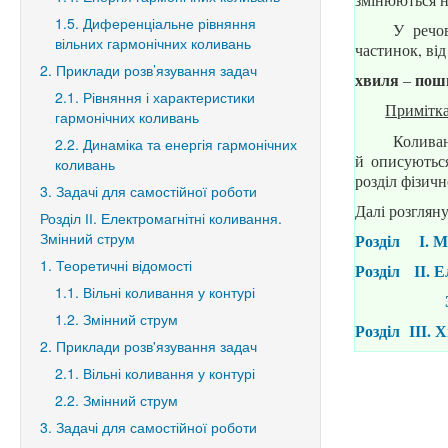
1.5. Диференціальне рівняння
У речов
вільних гармонічних коливань
частинок, від 
2. Приклади розв’язування задач
хвиля
поши
–
2.1. Рівняння і характеристики
Примітк
гармонічних коливань
Коливан
2.2. Динаміка та енергія гармонічних
й описуютьс
коливань
розділ фізичн
3. Задачі для самостійної роботи
Далі розгляну
Розділ ІІ. Електромагнітні коливання.
Змінний струм
Розділ І.
М
1. Теоретичні відомості
Розділ
ІІ. 
1.1. Вільні коливання у контурі
1.2. Змінний струм
Розділ
ІІІ.
Х
2. Приклади розв'язування задач
2.1. Вільні коливання у контурі
2.2. Змінний струм
3. Задачі для самостійної роботи