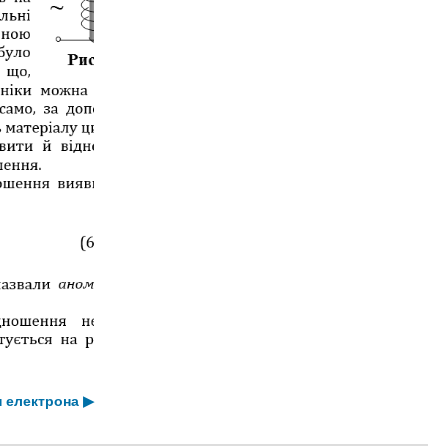
н електрона
▶︎