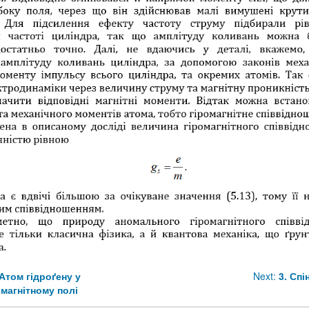
 Атом гідроґену у
Next:
3. Спі
магнітному полі