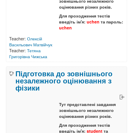
зовнішнього незалежного
оцінювання різних років.
Для проходження тестів
введіть ім'я:
uchen
та пароль:
uchen
Teacher:
Олексій
Васильович Матвійчук
Teacher:
Тетяна
Григорівна Чижська
Підготовка до зовнішнього
незалежного оцінювання з
фізики
Тут представлені завдання
зовнішнього незалежного
оцінювання різних років.
Для проходження тестів
введіть ім'я:
student
та