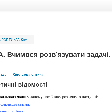
. "ОПТИКА". Ком...
. Вчимося розв'язувати задачі
зділ II. Хвильова оптика
етичні відомості
вильових явищ у
даному посібнику розглянуто наступні:
ерференція світла.
ракція світла.