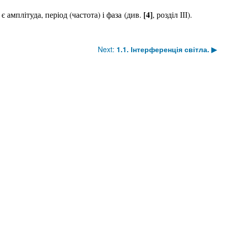
[4]
амплітуда, період (частота) і фаза
(див.
, розділ ІІІ)
.
Next:
1.1. Інтерференція світла.
▶︎