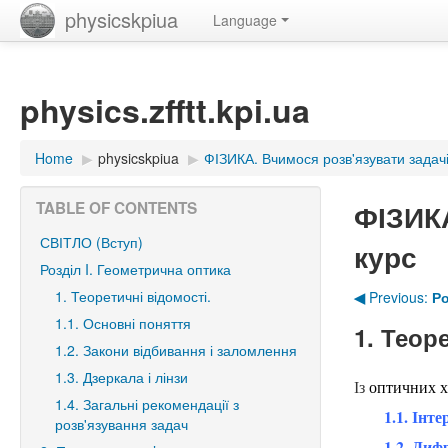
physicskpiua
Language
physics.zfftt.kpi.ua
Home
▶︎
physicskpiua
▶︎
ФІЗИКА. Вчимося розв'язувати задачі
ФІЗИКА
TABLE OF CONTENTS
СВІТЛО (Вступ)
курс
Розділ I. Геометрична оптика
1. Теоретичні відомості.
◀︎
Previous:
Ро
1.1. Основні поняття
1. Теор
1.2. Закони відбивання і заломлення
1.3. Дзеркала і лінзи
Із
оптичних х
1.4. Загальні рекомендації з
1.1. Інт
розв'язування задач
1.2. Диф