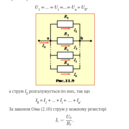
U
= ... =
U
=…=
U
=
U
,
1
i
n
0
а
струм
I
розгалужується по них, так що
0
I
=
I
+ ... +
I
+ … +
I
.
1
i
n
0
За законом Ома (2.10) струм у кожному резисторі
U
0
,
I
i
=
U
=
0
R
i
I
i
R
i