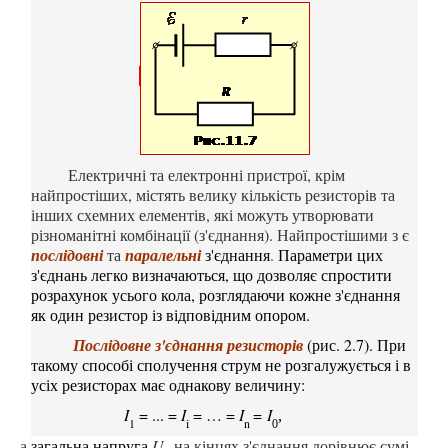
Е
лектричні та електронні пристрої, крім
найпростіших, містять велику кількість
резисторів та
інших
схемних елементів, які можуть утворювати
різноманітні комбінації (з'єднання). Найпростішими з є
послідовні
та
паралельні
з'єднання
.
П
араметри цих
з'єднань
легко визначаються, що дозволяє спростити
розрахунок усього кола, розглядаючи кожне з'єднання
як один резистор із відповідним опором.
Послідовне
з'єднання
резисторів
(рис. 2.7). При
такому способі сполучення
струм не
розгалужується і
в
усіх
резисторах
має однакову величину:
I
= ... =
I
= … =
I
=
I
,
1
i
n
0
а
загальна напруга
U
на кінцях з'єднання дорівнює сумі