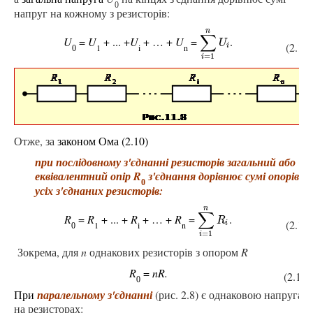
0
напруг на кожному з резисторів:
n
∑
U
=
U
+ ... +
U
+ … +
U
=
.
∑
i
=
1
n
U
i
U
(2.14)
1
i
n
i
0
=
1
i
Отже, за
законом Ома
(2.10)
при послідовному з'єднанні резисторів загальний або
еквівалентний опір R
з'єднання дорівнює сумі опорів
0
усіх з'єднаних резисторів:
n
∑
R
=
R
+ ... +
R
+ … +
R
=
.
∑
i
=
1
n
R
i
R
(2.15)
1
i
n
i
0
=
1
i
Зокрема, для
n
однакових резисторів з опором
R
R
=
nR.
(2.15а
0
При
паралельному
з'єднанні
(рис. 2.8)
є однаковою
напруга
на резисторах: