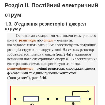
Розділ ІІ. Постійний електричний
струм
1.3. З'єднання резисторів і джерел
струму
Основними складовими частинами електричного
кола є
резистор
и
або
опори
– елементи
,
що
задовольняють закон Ома і забезпечують потрібний
розподіл струмів та напруг у колі.
На схемах резистор
зображується прямокутником (
рис.2.4а)
з указанням
величини його електричного опору
R
.
В електричних і
електронних схемах використовуються також
потенціометри
– змінні резистори, споряджені
двома
фіксованими та одним рухомим
контактом
(
"повзунком"),
рис.
2.4
б
.