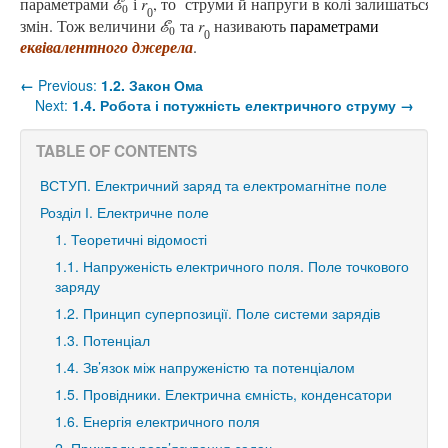
параметрами
і
r
, то струми й напруги в колі залишаться б
E
0
E
0
0
змін. Тож в
еличини
та
r
називають
параметрами
E
0
E
0
0
еквівалентного джерела
.
←
Previous:
1.2. Закон Ома
Next:
1.4. Робота і потужність електричного струму
→
TABLE OF CONTENTS
ВСТУП. Електричний заряд та електромагнітне поле
Розділ І. Електричне поле
1. Теоретичні відомості
1.1. Напруженість електричного поля. Поле точкового
заряду
1.2. Принцип суперпозиції. Поле системи зарядів
1.3. Потенціал
1.4. Зв’язок між напруженістю та потенціалом
1.5. Провідники. Електрична ємність, конденсатори
1.6. Енергія електричного поля