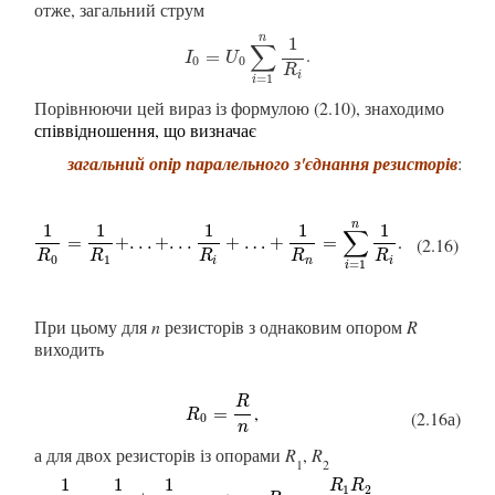
отже, загальний струм
n
1
∑
.
I
0
=
=
U
0
∑
i
=
1
n
1
R
i
I
U
0
0
R
i
=
1
i
Порівнюючи цей вираз із формулою
(2.10)
, знаходимо
с
піввідношення,
що визначає
загальний опір паралельного з'єднання резисторів
:
n
1
1
1
1
1
∑
.
1
R
0
=
1
R
1
+
.
.
.
+
.
.
.
1
R
i
+
…
+
1
R
n
=
∑
i
=
1
n
1
R
i
=
+
.
.
.
+
.
.
.
+
…
+
=
(2.16)
R
R
R
R
R
0
1
i
n
i
=
1
i
При цьому для
n
резисторів з однаковим опором
R
виходить
R
,
R
0
=
R
n
=
R
(2.16а)
0
n
а для двох резисторів із опорами
R
,
R
1
2
1
1
1
R
R
1
2