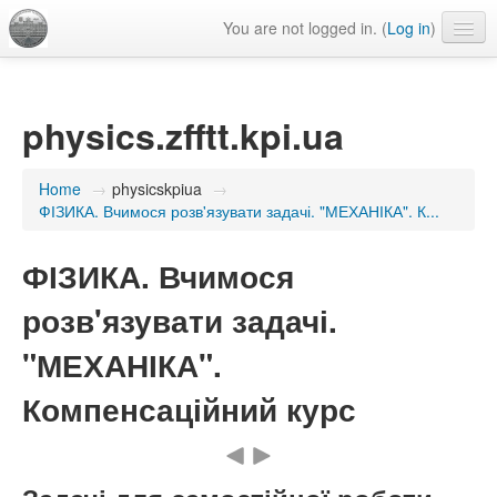
You are not logged in. (
Log in
)
Language
physics.zfftt.kpi.ua
Home
→
physicskpiua
→
ФІЗИКА. Вчимося розв'язувати задачі. "МЕХАНІКА". К...
ФІЗИКА. Вчимося
розв'язувати задачі.
"МЕХАНІКА".
Компенсаційний курс