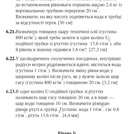
до встановлення рівноваги поршень масою
2,4 кг
із
2
вертикальною трубкою перерізом 20 см
.
Визначити, на яку висоту підніметься вода в трубці
за відсутності тертя. [30 см]
6.21.
Визначити товщину шару технічної олії (густина
3
800 кг/м
), який треба залити в одне коліно U-
3
подібної трубки із ртуттю
(густина
13,6 г/см
), аби
її рівень
в іншому піднявся
1,6 см? [27,2 см]
6.22.
У циліндричних сполучених посудинах, внутрішні
радіуси котрих відрізняються вдвічі, міститься вода
3
(г
устина 1 г/см
)
. Визначити зміну рівня води у
ширшому коліні
після того, як у вужче
залили шар
3
гасу (
густина 800 кг/м
)
товщиною 20 см.
[3,2 см]
6.23.
В одне коліно U-
подібної трубки зі ртуттю
наливають шар гасу товщини 20 см, а в інше —
шар води товщини 10 см. Визначити різницю
3
рівнів ртуті в трубці. Густини: вода 1 г/см
,
гас 0,8
3
3
г/см
, ртуть 13,6 г/см
. [4,4 мм]
Рівень Б