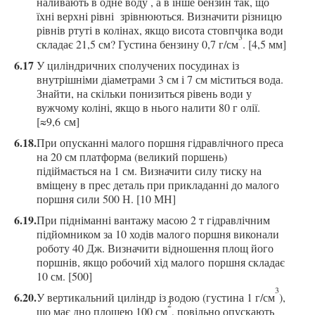
наливають в одне воду , а в інше бензин так, що
їхні верхні рівні зрівнюються. Визначити різницю
рівнів ртуті в колінах, якщо висота стовпчика води
3
складає 21,5 см? Густина бензину 0,7 г/см
. [4,5 мм]
6.17
У циліндричних сполучених посудинах із
внутрішніми діаметрами 3 см і 7 см міститься вода.
Знайти, на скільки понизиться рівень води у
вужчому коліні, якщо в нього налити 80 г олії.
[≈9,6 см]
6.18.
При опусканні малого
поршня
гідравлічного преса
на
20 см платформа (в
еликий поршень)
підіймається на 1 см. Визначити силу тиску на
вміщену в прес деталь при прикладанні до
малого
поршня
сили 500 Н. [10 МН]
6.19.
При підніманні вантажу масою 2 т гідравлічним
підйомником за
10 ходів малого поршня
виконали
роботу 40 Дж. Визначити відношення площ його
поршнів, якщо
робочий хід малого
поршн
я складає
10 см
. [500]
3
6.20.
У вертикальний циліндр і
з водою
(густина 1 г/см
),
2
що має
дно
площею
100 см
, повільно опускають