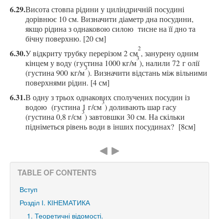
6.29.
Висота стовпа рідини у циліндричній посудині
дорівнює 10 см. Визначити діаметр дна посудини,
якщо рідина з однаковою силою
тисне на її
дно та
бічну поверхню. [20 см]
2
6.30.
У відкриту трубку перерізом 2 см
, занурену одним
3
кінцем у воду
(густина 1000 кг/м
)
, налили 72 г олії
3
(густина 900 кг/м
). Визначити відстань між вільними
поверхнями рідин. [4 см]
6.31.
В одну з трьох однакових сполучених посудин із
3
водою (г
устина 1 г/см
)
доливають шар гасу
3
(г
устина 0,8 г/см
)
завтовшки 30 см. На скільки
підніметься рівень води в інших посудинах? [8см]
TABLE OF CONTENTS
Вступ
Розділ І. КІНЕМАТИКА
1. Теоретичні відомості.