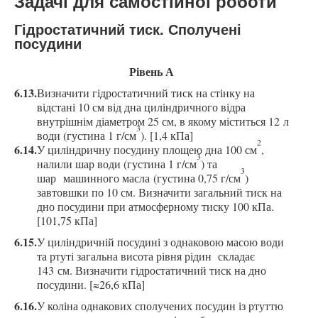
Задачі для самостійної роботи
Гідростатичний тиск. Сполучені
посудини
Рівень А
6.13.
Визначити гідростатичний тиск на стінку на
відстані 10 см від дна
циліндричного відра
внутрішнім діаметром 25 см, в якому міститься 12 л
3
води (густина 1 г/см
). [1,4 кПа]
2
6.14.
У циліндричну посудину площею дна 100 см
,
3
налили шар
води
(густина 1 г/см
)
та
3
ш
ар
машинного масла
(густина 0,75 г/см
)
завтовшки по
10 см. Визначити загальний тиск на
дно посудини при а
тмосферному тиску 100 кПа.
[101,75 кПа]
6.15.
У циліндричній посудині з однаковою масою води
та ртуті загальна висота рівня рідин складає
143 см. Визначити гідростатичний тиск на дно
посудини. [≈26,6 кПа]
6.16.
У коліна однакових сполучених посудин із ртуттю