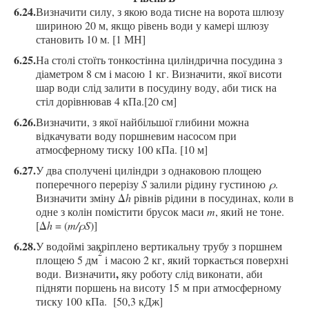
6.24.
Визначити силу, з якою вода тисне на ворота шлюзу
шириною 20 м, якщо рівень води у камері шлюзу
становить 10 м. [1 МН]
6.25.
На столі
стоїть тонкостінн
а циліндрична посудина з
діаметром 8 см і масою 1 кг. Визначити, якої висоти
шар
води
слід залити в посудину воду, аби тиск на
стіл дорівнював 4 кПа.[20 см]
6.26.
Визначити, з якої найбільшої глибини можна
відкачувати воду поршневим насосом при
атмосферному тиску 100 кПа. [10 м]
6.27.
У два сполучені
циліндри
з однаковою площею
поперечного перерізу
S
залили рідину густиною
ρ
.
Визначити зміну
Δ
h
рівнів рідини в посудинах
, коли в
одне з колін помістити брусок маси
m
, який не тоне.
[
Δ
h
= (
m/ρS
)]
6.28.
У водоймі закріплено вертикальну трубу з поршнем
2
п
лощею 5 дм
і масою 2 кг
, який торкається поверхні
,
води. Визначити
яку роботу слід виконати, аби
підняти поршень на висоту 15 м при
атмосферному
тиску 100 кПа.
[50,3 кДж]