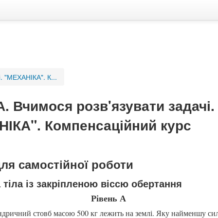
. "МЕХАНІКА". К...
. Вчимося розв'язувати задачі.
ІКА". Компенсаційний курс
для самостійної роботи
 тіла із закріпленою віссю обертання
Рівень А
дричний стовб масою 500 кг лежить на землі. Яку найменшу сил