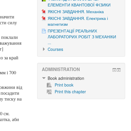
ЕЛЕМЕНТИ КВАНТОВОЇ ФІЗИКИ
ЯКІСНІ ЗАВДАННЯ. Механіка
значити
ЯКІСНІ ЗАВДАННЯ. Електрика і
асти силу
магнетизм
ПРЕЗЕНТАЦІЇ РЕАЛЬНИХ
ЛАБОРАТОРИХ РОБІТ З МЕХАНІКИ
у поклали
...
оважування
г]
Courses
о за край
ADMINISTRATION
мм і 700
Book administration
Print book
довжини від
Print this chapter
ь посадити
лу тиску на
0 см.
отка, аби