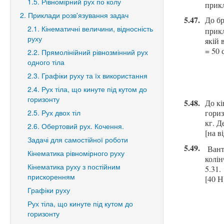
1.5. Рівномірний рух по колу
прикл
2. Приклади розв'язування задач
5.47.
До бр
2.1. Кінематичні величини, відносність
прик
руху
якій 
= 50 
2.2. Прямолінійний рівнозмінний рух
одного тіла
2.3. Графіки руху та їх використання
2.4. Рух тіла, що кинуте під кутом до
горизонту
5.48.
До кі
2.5. Рух двох тіл
гориз
кг. Д
2.6. Обертовий рух. Кочення.
[на ві
Задачі для самостійної роботи
5.49.
Вант
Кінематика рівномірного руху
колін
Кінематика руху з постійним
5.
31
.
прискоренням
[40 Н
Графіки руху
Рух тіла, що кинуте під кутом до
горизонту