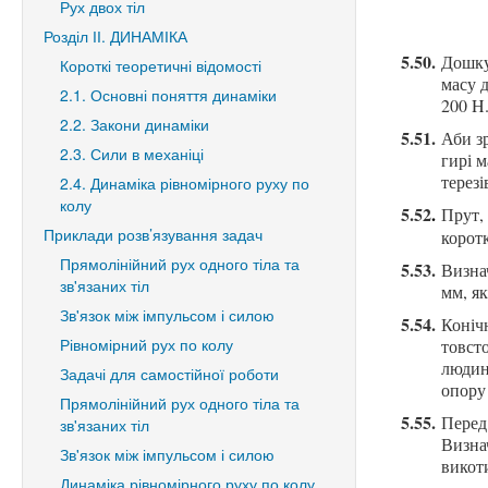
Рух двох тіл
Розділ ІІ. ДИНАМІКА
5.50.
Дошку 
Короткі теоретичні відомості
масу д
2.1. Основні поняття динаміки
200 H.
2.2. Закони динаміки
5.51.
Аби зр
2.3. Сили в механіці
гирі 
терезі
2.4. Динаміка рівномірного руху по
колу
5.52
.
Прут, 
Приклади розв’язування задач
корот
Прямолінійний рух одного тіла та
5.53.
Визнач
зв'язаних тіл
мм, як
Зв'язок між імпульсом і силою
5.54.
Конічн
Рівномірний рух по колу
товсто
людин
Задачі для самостійної роботи
опору 
Прямолінійний рух одного тіла та
5.55.
Перед
зв'язаних тіл
Визнач
Зв'язок між імпульсом і силою
викот
Динаміка рівномірного руху по колу