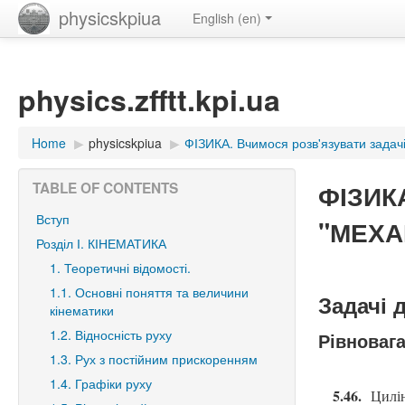
physicskpiua
English ‎(en)‎
physics.zfftt.kpi.ua
Home
▶︎
physicskpiua
▶︎
ФІЗИКА. Вчимося розв'язувати задачі
ФІЗИКА
TABLE OF CONTENTS
Вступ
"МЕХАН
Розділ І. КІНЕМАТИКА
1. Теоретичні відомості.
1.1. Основні поняття та величини
Задачі 
кінематики
1.2. Відносність руху
Рівновага
1.3. Рух з постійним прискоренням
1.4. Графіки руху
5.46.
Цилін