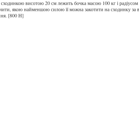
 сходинкою висотою 20 см лежить бочка масою 100 кг і радіусом 
чити, якою найменшою
силою
її можна закотити на сходинку за в
ня. [800 H]