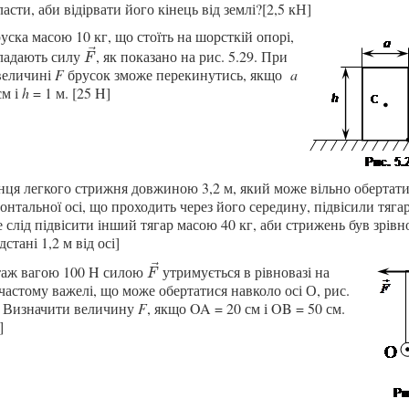
асти, аби відірвати його кінець від землі?[2,5 кН]
уска масою 10 кг, що стоїть на шорсткій опорі,
⃗
ладають
силу
, як показано на рис. 5.
29
. При
F
→
F
величині
F
брусок зможе перекинутись, якщо
a
см і
h
= 1 м. [25 H]
нця легкого стрижня довжиною 3,2 м, який може вільно обертати
онтальної осі, що проходить через його середину, підвісили тяга
е слід підвісити інший тягар масою 40 кг, аби стрижень був зрів
дстані 1,2 м від осі]
⃗
аж вагою 100 H
силою
утримується в рівновазі на
F
→
F
частому важелі, що може обертатися навколо осі О,
рис.
Визначити величину
F
, якщо OA = 20 см і OB = 50 см.
]