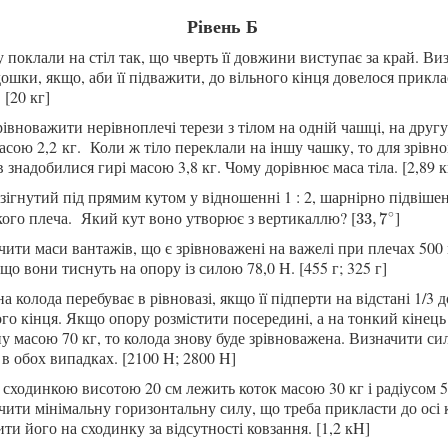
Рівень Б
поклали на стіл так, що чверть її довжини виступає за край. Ви
ошки, якщо, аби її підважити, до вільного кінця довелося прикл
 [20 кг]
івноважити нерівноплечі терези з тілом на одній чашці, на друг
масою
2,2 кг.
Коли ж тіло переклали на іншу чашку, то для зрівн
в знадобилися гирі масою 3,8 кг. Чому дорівнює маса тіла. [2,89 к
зігнутий під прямим кутом у відношенні 1 : 2, шарнірно підвішен
∘
кого плеча. Який кут воно
утворює
з вертикаллю
? [
]
33
,
7
∘
33
,
7
ити маси вантажів, що є зрівноважені на важелі при плечах 500 
що вони тиснуть на опору із силою 78,0 H. [455 г; 325 г]
а колода перебуває в рівновазі, якщо її підперти на відстані 1/3 
го кінця. Якщо опору розмістити посередині, а на тонкий кінец
у масою 70 кг, то колода знову буде зрівноважена. Визначити си
в обох випадках. [2100 H; 2800 H]
 сходинкою висотою 20 см лежить коток масою 30 кг і радіусом 5
ити мінімальну горизонтальну силу, що треба прикласти до осі к
ити
його
на сходинку за відсутності ковзання. [1,2 кH]