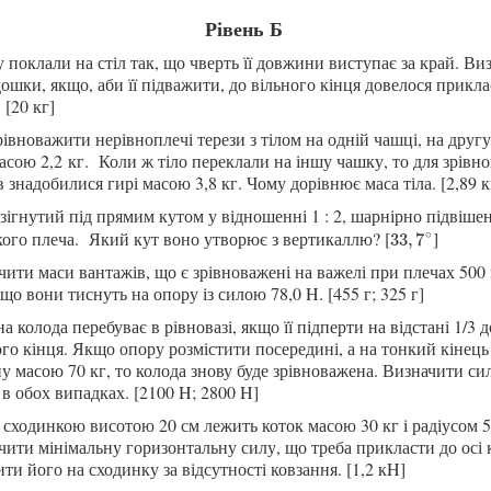
Рівень Б
поклали на стіл так, що чверть її довжини виступає за край. Ви
ошки, якщо, аби її підважити, до вільного кінця довелося прикл
 [20 кг]
івноважити нерівноплечі терези з тілом на одній чашці, на друг
масою
2,2 кг.
Коли ж тіло переклали на іншу чашку, то для зрівн
в знадобилися гирі масою 3,8 кг. Чому дорівнює маса тіла. [2,89 к
зігнутий під прямим кутом у відношенні 1 : 2, шарнірно підвішен
∘
кого плеча. Який кут воно
утворює
з вертикаллю
? [
]
33
,
7
∘
33
,
7
ити маси вантажів, що є зрівноважені на важелі при плечах 500 
що вони тиснуть на опору із силою 78,0 H. [455 г; 325 г]
а колода перебуває в рівновазі, якщо її підперти на відстані 1/3 
го кінця. Якщо опору розмістити посередині, а на тонкий кінец
у масою 70 кг, то колода знову буде зрівноважена. Визначити си
в обох випадках. [2100 H; 2800 H]
 сходинкою висотою 20 см лежить коток масою 30 кг і радіусом 5
ити мінімальну горизонтальну силу, що треба прикласти до осі к
ити
його
на сходинку за відсутності ковзання. [1,2 кH]