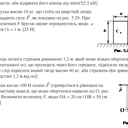
асти, аби відірвати його кінець від землі?[2,5 кН]
уска масою 10 кг, що стоїть на шорсткій опорі,
⃗
ладають
силу
, як показано на рис. 5.
29
. При
F
→
F
величині
F
брусок зможе перекинутись, якщо
a
см і
h
= 1 м. [25 H]
нця легкого стрижня довжиною 3,2 м, який може вільно обертати
онтальної осі, що проходить через його середину, підвісили тяга
е слід підвісити інший тягар масою 40 кг, аби стрижень був зрів
дстані 1,2 м від осі]
⃗
аж вагою 100 H
силою
утримується в рівновазі на
F
→
F
частому важелі, що може обертатися навколо осі О,
рис.
Визначити величину
F
, якщо OA = 20 см і OB = 50 см.
]