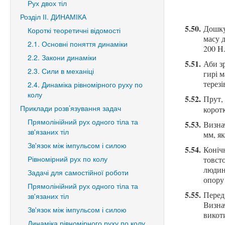
Рух двох тіл
Розділ ІІ. ДИНАМІКА
5.50.
Дошку 
Короткі теоретичні відомості
масу д
2.1. Основні поняття динаміки
200 H.
2.2. Закони динаміки
5.51.
Аби зр
2.3. Сили в механіці
гирі 
терезі
2.4. Динаміка рівномірного руху по
колу
5.52
.
Прут, 
Приклади розв’язування задач
корот
Прямолінійний рух одного тіла та
5.53.
Визнач
зв'язаних тіл
мм, як
Зв'язок між імпульсом і силою
5.54.
Конічн
Рівномірний рух по колу
товсто
людин
Задачі для самостійної роботи
опору 
Прямолінійний рух одного тіла та
5.55.
Перед
зв'язаних тіл
Визнач
Зв'язок між імпульсом і силою
викот
Динаміка рівномірного руху по колу