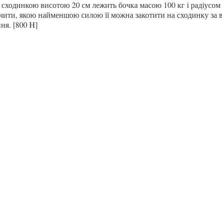
 сходинкою висотою 20 см лежить бочка масою 100 кг і радіусом 
чити, якою найменшою
силою
її можна закотити на сходинку за в
ня. [800 H]