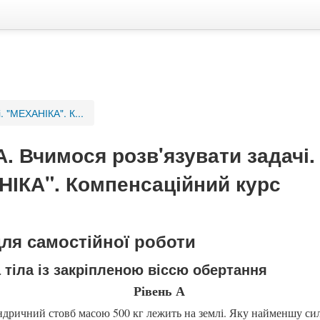
. "МЕХАНІКА". К...
. Вчимося розв'язувати задачі.
ІКА". Компенсаційний курс
для самостійної роботи
 тіла із закріпленою віссю обертання
Рівень А
дричний стовб масою 500 кг лежить на землі. Яку найменшу сил