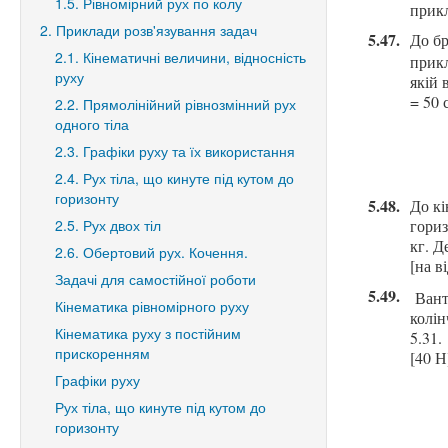
1.5. Рівномірний рух по колу
прикл
2. Приклади розв'язування задач
5.47.
До бр
2.1. Кінематичні величини, відносність
прик
руху
якій 
= 50 
2.2. Прямолінійний рівнозмінний рух
одного тіла
2.3. Графіки руху та їх використання
2.4. Рух тіла, що кинуте під кутом до
горизонту
5.48.
До кі
2.5. Рух двох тіл
гориз
кг. Д
2.6. Обертовий рух. Кочення.
[на ві
Задачі для самостійної роботи
5.49.
Вант
Кінематика рівномірного руху
колін
Кінематика руху з постійним
5.
31
.
прискоренням
[40 Н
Графіки руху
Рух тіла, що кинуте під кутом до
горизонту