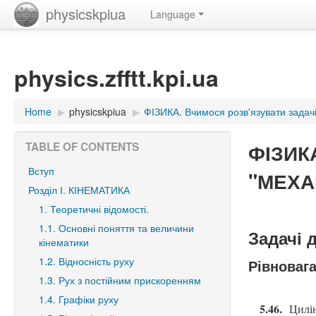
physicskpiua
Language
physics.zfftt.kpi.ua
Home
▶︎
physicskpiua
▶︎
ФІЗИКА. Вчимося розв'язувати задачі
ФІЗИКА
TABLE OF CONTENTS
Вступ
"МЕХАН
Розділ І. КІНЕМАТИКА
1. Теоретичні відомості.
1.1. Основні поняття та величини
Задачі 
кінематики
1.2. Відносність руху
Рівновага
1.3. Рух з постійним прискоренням
1.4. Графіки руху
5.46.
Цилін