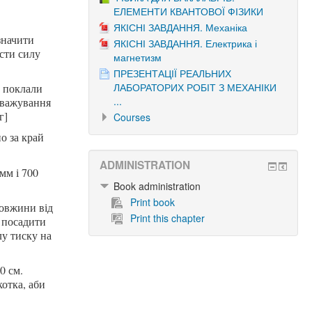
ЕЛЕМЕНТИ КВАНТОВОЇ ФІЗИКИ
ЯКІСНІ ЗАВДАННЯ. Механіка
значити
ЯКІСНІ ЗАВДАННЯ. Електрика і
асти силу
магнетизм
ПРЕЗЕНТАЦІЇ РЕАЛЬНИХ
ЛАБОРАТОРИХ РОБІТ З МЕХАНІКИ
у поклали
...
оважування
г]
Courses
о за край
ADMINISTRATION
мм і 700
Book administration
Print book
довжини від
Print this chapter
ь посадити
лу тиску на
0 см.
отка, аби