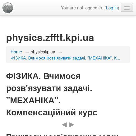
You are not logged in. (
Log in
)
Language
physics.zfftt.kpi.ua
Home
→
physicskpiua
→
ФІЗИКА. Вчимося розв'язувати задачі. "МЕХАНІКА". К...
ФІЗИКА. Вчимося
розв'язувати задачі.
"МЕХАНІКА".
Компенсаційний курс