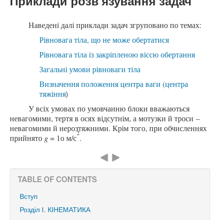
Приклади розв'язування задач
Наведені далі приклади задач згруповано по темах:
Рівновага тіла, що не може обертатися
Рівновага тіла із закріпленою віссю обертання
Загальні умови рівноваги тіла
Визначення положення центра ваги (центра
тяжіння
)
У всіх умовах по умовчанню блоки вважаються
невагомими, тертя в осях відсутнім, а мотузки й троси –
невагомими й нерозтяжними. Крім того, при обчисленнях
2
прийнято
g
= 1о м/с
.
TABLE OF CONTENTS
Вступ
Розділ І. КІНЕМАТИКА