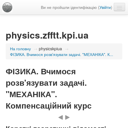
Ви не пройшли ідентифікацію (
Увійти
)
Українська ‎(uk)‎
physics.zfftt.kpi.ua
На головну
→
physicskpiua
→
ФІЗИКА. Вчимося розв'язувати задачі. "МЕХАНІКА". К...
ФІЗИКА. Вчимося
розв'язувати задачі.
"МЕХАНІКА".
Компенсаційний курс