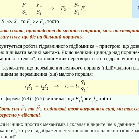
F
F
S
1
2
2
F
1
S
1
=
=
F
2
S
2
⇒
⇒
F
2
=
=
S
2
S
1
F
1
F
F
2
1
S
S
S
1
2
1
о
S
<<
S
, то
F
>>
F
, тобто
1
2
2
1
лою силою
,
прикладеною до меншого поршня
, можна створит
льшу силу
, що діє на більший поршень
.
рунтується робота гідравлічного підйомника – пристрою, що доз
ю підіймати великі вантажі. Якщо великий циліндр над
поршне
іцною ''стелею'', то
підйомник перетвориться на гідравлічний пр
 зауважити, що переміщення великого поршня (підіймальної пла
еншим за переміщення (хід) малого поршня:
S
1
l
S
=
l
S
⇒
l
2
=
l
1
S
1
S
2
.
⇒
=
.
l
l
2
1
1
1
2
2
S
2
 формул (6.4) і (6.5) випливає, що
F
l
=
F
l
, тобто
1
1
2
2
⃗
⃗
є
боти сил
та
однакові, тож виграючи в силі, ми так с
F
→
1
F
→
2
F
F
1
2
ограємо у відстані.
ься й інших простих механізмів і складає відкрите ще в давнину
ханіки"
, котре є відображенням установленого на віки пізніше з
енергії.