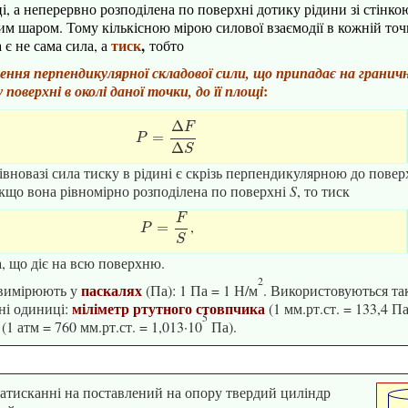
і, а неперервно розподілена по поверхні
дотику
рідини
зі стінк
им шаром. Тому кількісною мірою силової взаємодії в кожній точ
тиск
,
є не сама сила, а
тобто
ення перпендикулярної складової
сили, що припадає на гранич
:
 поверхні в околі даної точки, до її площі
Δ
F
P
=
Δ
=
F
Δ
S
P
Δ
S
івновазі сила тиску в рідині є скрізь перпендикулярною до поверх
 якщо вона
рівномірно розподілена
по поверхні
S
, то тиск
F
,
P
=
F
=
S
P
S
, що діє на всю поверхню.
2
паскалях
вимірюють у
(Па): 1 Па = 1 Н/м
. Використовуються та
міліметр ртутного стовпчика
ні одиниці:
(1 мм.рт.ст. = 133,4 Па
5
(1 атм = 760 мм.рт.ст. = 1,013·10
Па).
атисканні на поставлений на опору твердий циліндр