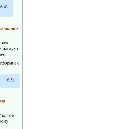
(6.4)
и значно
воляє
м
наглухо
ес.
тформи) є
(6.5)
амо
"золоте
акону