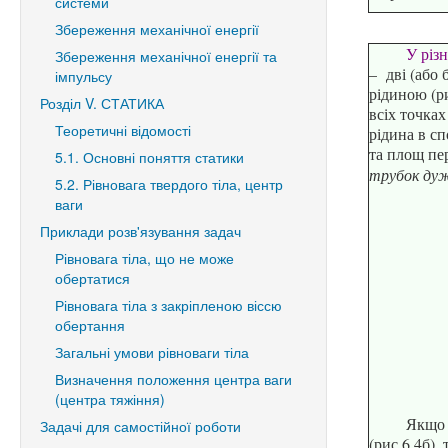
системи
Збереження механічної енергії
У різн
Збереження механічної енергії та
– дві (або 
імпульсу
рідиною (ри
Розділ V. СТАТИКА
всіх точках
Теоретичні відомості
рідина в с
та площ пе
5.1. Основні поняття статики
трубок дуж
5.2. Рівновага твердого тіла, центр
ваги
Приклади розв'язування задач
Рівновага тіла, що не може
обертатися
Рівновага тіла з закріпленою віссю
обертання
Загальні умови рівноваги тіла
Визначення положення центра ваги
(центра тяжіння)
Якщо 
Задачі для самостійної роботи
(рис.6.4б),