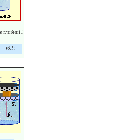
на глибині
h
(6.3)