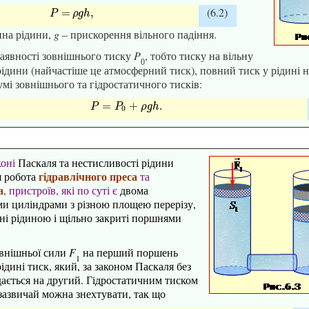
(6.2)
P
=
ρ
g
h
,
=
,
P
ρ
g
h
ина рідини,
g
– прискорення вільного падіння.
аявності зовнішнього тиску
P
, тобто тиску на вільну
0
ідини (найчастіше це атмосферний тиск), повний тиск у рідині 
мі зовнішнього та гідростатичного тисків:
P
=
P
0
+
ρ
g
h
.
=
+
.
P
P
ρ
g
h
0
коні
Паскаля та нестисливості рідини
гідравлічного преса
я робота
та
а
, пристроїв, які по суті є
двома
и циліндрами з різною площею перерізу,
ні рідиною і щільно закриті поршнями
овнішньої сили
F
на перший поршень
1
ідині тиск, який, за законом Паскаля без
дається на другий. Гідростатичним тиском
зазвичай можна знехтувати,
так що