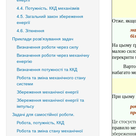
4.4. Потужність. ККД механізмів
4.5. Загальний закон збереження
Отже, якщ
енергії
ма
4.6. Зіткнення
бі
Приклади розв'язування задач
На цьому ґ
Визначення роботи через силу
малою сило
Визначення роботи через механічну
перекрити м
енергію
Варто
Визначення потужності та ККД
набагато м
Робота та зміна механічного стану
системи
Збереження механічної енергії
При цьому з
Збереження механічної енергії та
ро
імпульсу
пр
Задачі для самостійної роботи.
Це стосуєт
Робота, потужність, ККД
правило ме
Робота та зміна стану механічної
збереження 