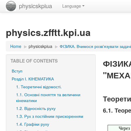
physicskpiua
Language
physics.zfftt.kpi.ua
Home
▶︎
physicskpiua
▶︎
ФІЗИКА. Вчимося розв'язувати задачі
ФІЗИКА
TABLE OF CONTENTS
Вступ
"МЕХАН
Розділ І. КІНЕМАТИКА
1. Теоретичні відомості.
1.1. Основні поняття та величини
Теорети
кінематики
1.2. Відносність руху
6.1. Теор
1.3. Рух з постійним прискоренням
1.4. Графіки руху
Через