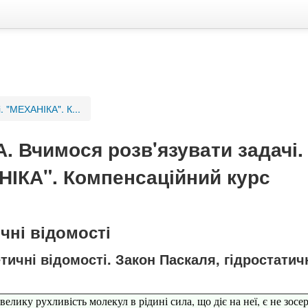
. "МЕХАНІКА". К...
. Вчимося розв'язувати задачі.
ІКА". Компенсаційний курс
чні відомості
етичні відомості. Закон Паскаля, гідростатич
 велику рухливість молекул в рідині
сила, що діє
на неї, є не зос