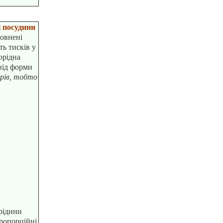
і посудини
повнені
ть тисків у
орідна
від форми
ярів, тобто
рідини
ропорційні