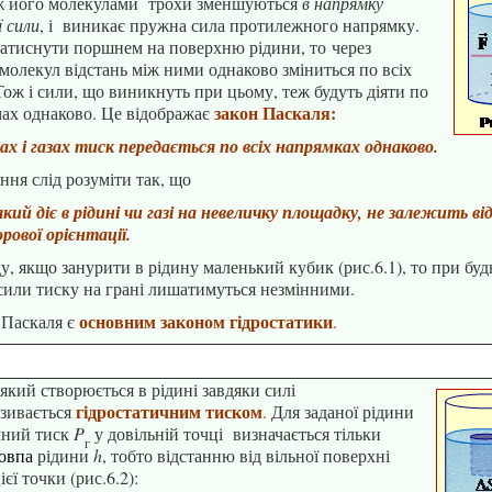
іж його молекулами
трохи зменшуються
в напрямку
 сили
, і виникає пружна сила протилежного напрямку.
атиснути
поршнем
на поверхню рідини, то
через
молекул відстань між ними однаково зміниться по всіх
ож і сили, що виникнуть при цьому, теж будуть діяти по
закон Паскаля:
мах однаково. Це відображає
нах і газах тиск передається по всіх напрямках однаково.
ння слід розуміти так, що
кий діє в рідині чи газі на невеличку площадку, не залежить від 
рової орієнтації.
у, якщо занурити в рідину маленький кубик (рис.6.1), то
при буд
сили тиску
на грані
лишатимуться незмінними.
основним законом гідростатики
 Паскаля є
.
 який створюється в рідині завдяки силі
гідростатичним тиском
азивається
.
Для
заданої рідини
чний тиск
P
у довільній точці визначається тільки
г
овпа
рідини
h
, тобто відстанню від вільної поверхні
ієї точки
(рис.6.2):