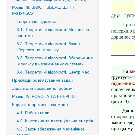
Розділ ІІІ. ЗАКОН ЗБЕРЕЖЕННЯ
ІМПУЛЬСУ
де
– густ
ρ
ρ
Теоретичні відомості
При н
3.1. Теоретичні відомості. Механічна
поверхню р
система
дорівнює су
3.2. Теоретичні відомості. Закон
збереження імпульсу
3.3. Теоретичні відомості. Збереження
імпульсу в незамкнених системах
На
за
3.4. Теоретичні відомості. Центр мас
ґрунтуєтьс
Приклади розв'язування задач
підйомник
Задачі для самостійної роботи
сполученим
що заповне
Розділ ІV. РОБОТА ТА ЕНЕРГІЯ
(рис.6.3).
Короткі теоретичні відомості
Дія з
4.1. Робота сили
створює у р
4.2. Кінетична та потенціальна енергія
зміни пере
при цьому 
4.3. Закон збереження механічної
енергії