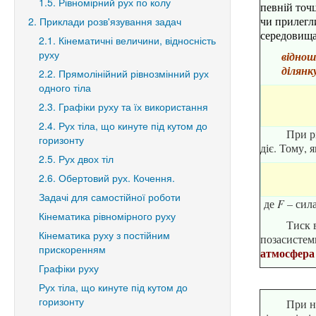
1.5. Рівномірний рух по колу
певній точц
чи прилегл
2. Приклади розв'язування задач
середовища 
2.1. Кінематичні величини, відносність
руху
віднош
ділянку
2.2. Прямолінійний рівнозмінний рух
одного тіла
2.3. Графіки руху та їх використання
2.4. Рух тіла, що кинуте під кутом до
При р
горизонту
діє. Тому,
2.5. Рух двох тіл
2.6. Обертовий рух. Кочення.
Задачі для самостійної роботи
де
F –
сила
Кінематика рівномірного руху
Тиск 
Кінематика руху з постійним
позасистем
прискоренням
атмосфера
Графіки руху
Рух тіла, що кинуте під кутом до
горизонту
При н