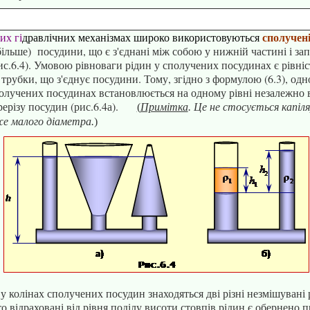
сполучен
их гі
дравлічних механізмах широко використовуються
більше) посудини, що є з'єднані між собою у нижній частині і за
с.6.4). Умовою рівноваги рідин у сполучених посудинах є рівніс
 трубки, що з'єднує посудини. Тому, згідно з формулою (6.3), одн
получених посудинах встановлюється на одному рівні незалежно 
рерізу посудин (рис.6.4а).
(
Примітка
.
Це не стосується капіл
е малого діаметра.
)
у колінах сполучених посудин знаходяться дві різні
незмішувані
 то відраховані від рівня поділу висоти стовпів
рідин
є обернено п