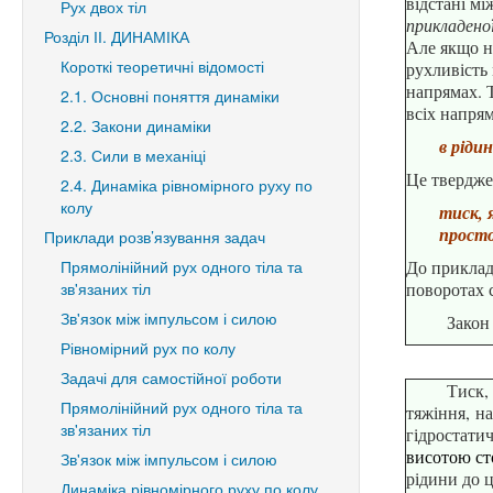
відстані м
Рух двох тіл
прикладеної
Розділ ІІ. ДИНАМІКА
А
ле
якщо
н
Короткі теоретичні відомості
рухливість 
напрямах. Т
2.1. Основні поняття динаміки
всіх напря
2.2. Закони динаміки
в ріди
2.3. Сили в механіці
Це твердже
2.4. Динаміка рівномірного руху по
колу
тиск, я
просто
Приклади розв’язування задач
Прямолінійний рух одного тіла та
До приклад
зв'язаних тіл
поворотах
Зв'язок між імпульсом і силою
Закон
Рівномірний рух по колу
Задачі для самостійної роботи
Тиск,
Прямолінійний рух одного тіла та
тяжіння, н
зв'язаних тіл
гідростати
висотою ст
Зв'язок між імпульсом і силою
рідини до
ц
Динаміка рівномірного руху по колу