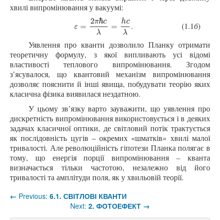
хвилі випромінювання у вакуумі:
2
ℏ
π
c
h
c
.
(1.1
б
)
ε
=
2
π
ℏ
c
λ
=
h
c
λ
=
=
ε
λ
λ
Уявлення про кванти дозволило Планку отримати
теоретичну формулу, з якої випливають усі відомі
властивості теплового випромінювання. Згодом
з’ясувалося, що квантовий механізм випромінювання
дозволяє пояснити й інші явища, побудувати теорію яких
класична фізика виявилася нездатною.
У цьому зв’язку варто зауважити, що уявлення про
дискретність випромінювання використовується і в деяких
задачах класичної оптики, де світловий потік трактується
як послідовність цугів – окремих «шматків» хвилі малої
тривалості. Але революційність гіпотези Планка полягає в
тому, що енергія порції випромінювання – кванта
визначається тільки частотою, незалежно від його
тривалості та амплітуди поля, як у хвильовій теорії.
←
Previous:
6.1. СВІТЛОВІ КВАНТИ
Next:
2. ФОТОЕФЕКТ
→