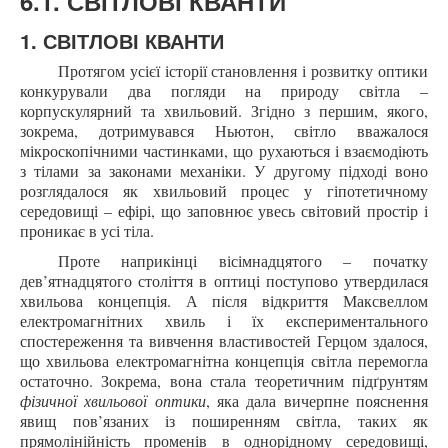
6.1. СВІТЛОВІ КВАНТИ
1. СВІТЛОВІ КВАНТИ
Протягом усієї історії становлення і розвитку оптики
конкурували два погляди на природу світла –
корпускулярний та хвильовий. Згідно з першим, якого,
зокрема, дотримувався Ньютон, світло вважалося
мікроскопічними частинками, що рухаються і взаємодіють
з тілами за законами механіки. У другому підході воно
розглядалося як хвильовий процес у гіпотетичному
середовищі – ефірі, що заповнює увесь світовий простір і
проникає в усі тіла.
Проте наприкінці вісімнадцятого – початку
дев’ятнадцятого століття в оптиці поступово утвердилася
хвильова концепція. А після відкриття Максвеллом
електромагнітних хвиль і їх експериментального
спостереження та вивчення властивостей Герцом здалося,
що хвильова електромагнітна концепція світла перемогла
остаточно. Зокрема, вона стала теоретичним підґрунтям
фізичної хвильової оптики
, яка дала вичерпне пояснення
явищ пов’язаних із поширенням світла, таких як
прямолінійність променів в однорідному середовищі,