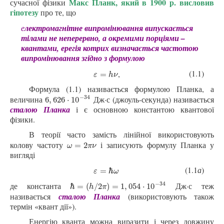
Макс Планк, який в 1900 р. висловив
сучасної фізики
гіпотезу
про те, що
е
лектромагнітне випромінювання випускається
тілами не неперервно, а окремими порціями –
квантами, ерегія котрих визначається частотою
випромінювання згідно з формулою
(1.1)
,
ε
=
h
ν
=
ε
h
ν
Формула (1.1) називається формулою Планка, а
−
34
величина
Дж·с (джоуль-секунда) називається
6
,
626
⋅
10
−
34
6
,
626
⋅
10
сталою Планка
і є основною константою квантової
фізики.
В теорії часто замість лінійної використовують
колову частоту
і записують формулу Планка у
ω
=
2
π
ν
=
2
ω
π
ν
вигляді
(1.1
а
)
ε
=
ℏ
ω
=
ℏ
ε
ω
−
34
де константа
Дж·с теж
ℏ
=
(
h
/
2
π
)
=
1
,
054
⋅
10
−
34
ℏ
=
(
/
2
)
=
1
,
054
⋅
10
h
π
називається
сталою Планка
(використовують також
термін «квант дії»).
Енергію кванта можна виразити і через довжину