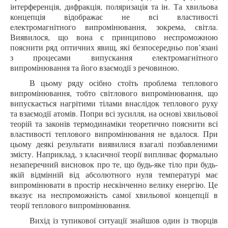
інтерференція, дифракція, поляризація та ін. Та хвильова
концепція відображає не всі властивості
електромагнітного випромінювання, зокрема, світла.
Виявилося, що вона є принципово неспроможною
пояснити ряд оптичних явищ, які безпосередньо пов’язані
з процесами випускання електромагнітного
випромінювання та його взаємодії з речовиною.
В цьому ряду осібно стоїть проблема теплового
випромінювання, тобто світлового випромінювання, що
випускається нагрітими тілами внаслідок теплового руху
та взаємодії атомів. Попри всі зусилля, на основі хвильової
теорій та законів термодинаміки теоретично пояснити всі
властивості теплового випромінювання не вдалося. При
цьому деякі результати виявилися взагалі позбавленими
змісту. Наприклад, з класичної теорії випливає формально
незаперечний висновок про те, що будь-яке тіло при будь-
якій відмінній від абсолютного нуля температурі має
випромінювати в простір нескінченно велику енергію. Це
вказує на неспроможність самої хвильової концепції в
теорії теплового випромінювання.
Вихід із тупикової ситуації знайшов один із творців