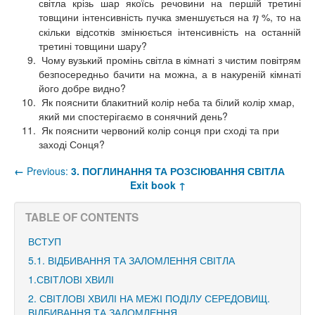
світла крізь шар якоїсь речовини на першій третині
товщини інтенсивність пучка зменшується на
%, то на
η
η
скільки відсотків змінюється інтенсивність на останній
третині товщини шару?
Чому вузький промінь світла в кімнаті з чистим повітрям
безпосередньо бачити на можна, а в накуреній кімнаті
його добре видно?
Як пояснити блакитний колір неба та білий колір хмар,
який ми спостерігаємо в сонячний день?
Як пояснити червоний колір сонця при сході та при
заході Сонця?
←
Previous:
3. ПОГЛИНАННЯ ТА РОЗСІЮВАННЯ СВІТЛА
Exit book ↑
TABLE OF CONTENTS
ВСТУП
5.1. ВІДБИВАННЯ ТА ЗАЛОМЛЕННЯ СВІТЛА
1.СВІТЛОВІ ХВИЛІ
2. СВІТЛОВІ ХВИЛІ НА МЕЖІ ПОДІЛУ СЕРЕДОВИЩ.
ВІДБИВАННЯ ТА ЗАЛОМЛЕННЯ