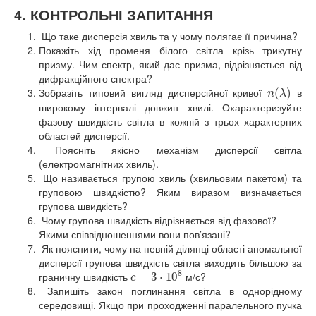
4. КОНТРОЛЬНІ ЗАПИТАННЯ
Що таке дисперсія хвиль та у чому полягає її причина?
Покажіть хід променя білого світла крізь трикутну
призму. Чим спектр, який дає призма, відрізняється від
дифракційного спектра?
Зобразіть типовий вигляд дисперсійної кривої
в
n
(
(
λ
)
)
n
λ
широкому інтервалі довжин хвилі. Охарактеризуйте
фазову швидкість світла в кожній з трьох характерних
областей дисперсії.
Поясніть якісно механізм дисперсії світла
(електромагнітних хвиль).
Що називається групою хвиль (хвильовим пакетом) та
груповою швидкістю? Яким виразом визначається
групова швидкість?
Чому групова швидкість відрізняється від фазової?
Якими співвідношеннями вони пов’язані?
Як пояснити, чому на певній ділянці області аномальної
дисперсії групова швидкість світла виходить більшою за
8
граничну швидкість
м/с?
c
=
=
3
⋅
10
3
⋅
8
10
c
Запишіть закон поглинання світла в однорідному
середовищі. Якщо при проходженні паралельного пучка