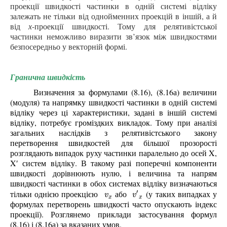
проекції швидкості частинки в одній системі відліку
залежать не тільки від однойменних проекцій в іншій, а й
від
х
-проекції швидкості. Тому для релятивістської
частинки неможливо виразити зв’язок між швидкостями
безпосередньо у векторній формі.
Гранична швидкість
Визначення за формулами (8.16), (8.16а) величини
(модуля) та напрямку швидкості частинки в одній системі
відліку через ці характеристики, задані в іншій системі
відліку, потребує громіздких викладок. Тому при аналізі
загальних наслідків з релятивістського закону
перетворення швидкостей для більшої прозорості
розглядають випадок руху частинки паралельно до осей X,
X′ систем відліку. В такому разі поперечні компоненти
швидкості дорівнюють нулю, і величина та напрям
швидкості частинки в обох системах відліку визначаються
′
тільки однією проекцією
або
(у
таких випадках у
v
x
v
′
x
v
v
x
x
формулах перетворень швидкості часто опускають індекс
проекції
).
Розглянемо приклади застосування формул
(8.16) і (8.16а) за вказаних умов.