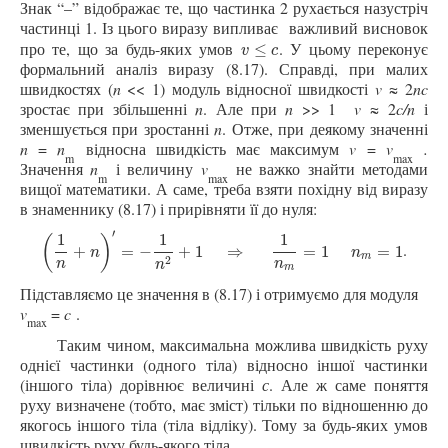
Знак “
–
” відображає те, що частинка 2 рухається назустріч
частинці 1. Із цього виразу випливає важливий висновок
про те, що за будь-яких умов
.
У цьому переконує
v
≤
c
≤
v
c
формальний аналіз виразу (8.17). Справді, при малих
швидкостях (
n
<< 1) модуль відносної швидкості
v
≈ 2
nc
зростає при збільшенні
n
. Але при
n
>> 1
v
≈ 2
c/n
і
зменшується при зростанні
n
. Отже, при деякому значенні
n
=
n
відносна швидкість має максимум
v
=
v
.
m
max
Значення
n
і величину
v
не важко знайти методами
m
max
вищої математики. А саме, треба взяти похідну від виразу
в знаменнику (8.17) і прирівняти її до нуля:
′
1
1
1
(
)
.
(
1
n
+
n
)
′
=
−
1
n
2
+
1
⇒
1
n
m
=
1
n
m
=
1
+
=
−
+
1
⇒
=
1
=
1
n
n
m
2
n
n
n
m
Підставляємо це значення в (8.17) і отримуємо для модуля
v
=
c
.
max
Таким чином, максимальна можлива швидкість руху
однієї частинки (одного тіла) відносно іншої частинки
(іншого тіла) дорівнює величині
с
. Але ж саме поняття
руху визначене (тобто, має зміст) тільки по відношенню до
якогось іншого тіла (тіла відліку). Тому за будь-яких умов
швидкість руху будь-якого тіла