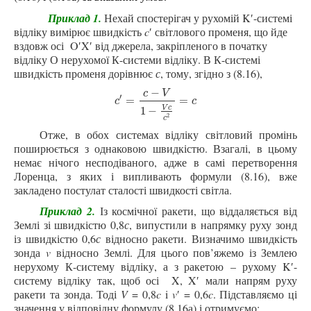
Приклад 1.
Нехай спостерігач у рухомій K′-системі
відліку вимірює швидкість
c
′ світлового променя, що йде
вздовж осі O′X′ від джерела, закріпленого в початку
відліку О нерухомої К-системи відліку. В К-системі
швидкість променя дорівнює
с
, тому, згідно з (8.16),
−
c
V
′
c
′
=
c
−
V
1
−
V
c
c
2
=
c
=
=
c
c
V
c
1
−
2
c
Отже, в обох системах відліку світловий промінь
поширюється з однаковою швидкістю. Взагалі, в цьому
немає нічого несподіваного, адже в самі перетворення
Лоренца, з яких і випливають формули (8.16), вже
закладено постулат сталості швидкості світла.
Приклад 2.
Із космічної ракети, що віддаляється від
Землі зі швидкістю 0,8
с
, випустили в напрямку руху зонд
із швидкістю 0,6
с
відносно ракети. Визначимо швидкість
зонда
v
відносно Землі. Для цього пов’яжемо із Землею
нерухому К-систему відліку, а з ракетою –
рухому K′-
систему відліку так, щоб осі X, X′ мали напрям руху
ракети та зонда. Тоді
V
= 0,8
c
i
v
′ = 0,6
c
. Підставляємо ці
значення у відповідну формулу (8.16а) і отримуємо: