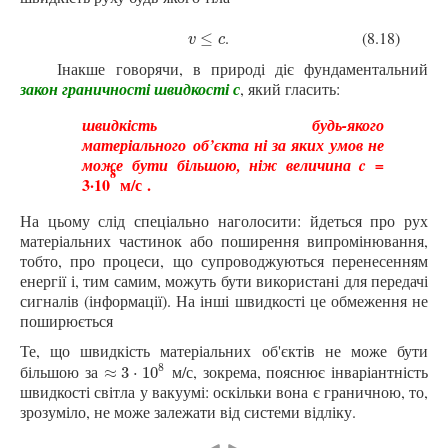
(8.18)
.
v
≤
c
≤
v
c
Інакше говорячи, в природі діє фундаментальний
закон граничності швидкості с
, який гласить:
швидкість будь-якого
матеріального
об’єкта
ні за яких умов не
може бути більшою, ніж величина
c =
8
3·10
м/с
.
На цьому слід спеціально наголосити: йдеться про рух
матеріальних частинок або поширення випромінювання,
тобто, про процеси, що супроводжуються перенесенням
енергії і, тим самим, можуть бути використані для передачі
сигналів (інформації). На інші швидкості це обмеження не
поширюється
Те, що швидкість матеріальних об'єктів не може бути
8
більшою за
м/с, зокрема, пояснює інваріантність
≈
3
⋅
10
8
≈
3
⋅
10
швидкості світла у вакуумі: оскільки вона є граничною, то,
зрозуміло, не може залежати від системи відліку.