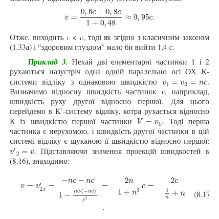
0
,
6
+
0
,
8
c
c
.
v
=
0
,
6
c
+
0
,
8
c
1
+
0
,
48
≈
0
,
95
c
=
≈
0
,
95
v
c
1
+
0
,
48
Отже, виходить
v
<
c
, тоді як згідно з класичним законом
(1.33а) і “здоровим глуздом” мало би вийти 1,4
с
.
Приклад 3.
Нехай дві елементарні частинки 1 і 2
рухаються назустріч одна одній паралельно осі ОХ К-
системи відліку з однаковою швидкістю
.
v
1
=
v
2
=
n
c
=
=
v
v
n
c
1
2
Визначимо відносну швидкість частинок
v
, наприклад,
швидкість руху другої відносно першої. Для цього
перейдемо в K′-систему відліку, котра рухається відносно
К із швидкістю першої частинки
.
Тоді перша
V
=
v
1
=
V
v
1
частинка є нерухомою, і швидкість другої частинки в цій
системі відліку є шуканою її швидкістю відносно першої:
′
. Підставляючи значення проекцій швидкостей в
v
′
2
=
v
=
v
v
2
(8.16), знаходимо:
−
−
2
2
n
c
n
c
n
c
′
v
=
v
2
x
′
=
−
n
c
−
n
c
1
−
n
c
⋅
(
−
n
c
)
c
2
=
−
2
n
1
+
n
2
c
=
−
2
c
1
n
+
n
=
=
=
−
=
−
v
v
c
2
1
2
x
1
+
⋅
(
−
)
+
n
n
c
n
c
(8.17)
n
1
−
n
2
c
.