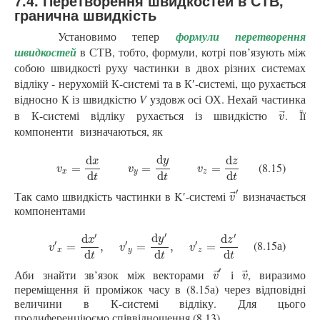
7.4. Перетворення швидкостей в СТВ,
гранична швидкість
Установимо тепер
формули перетворення
швидкостей
в СТВ, тобто, формули, котрі пов’язують між
собою швидкості руху частинки в двох різних системах
відліку
-
нерухомій К-системі та в К′
-системі, що рухається
відносно К із швидкістю
V
уздовж осі ОХ. Нехай частинка
в К-системі відліку
рухається із швидкістю
. Її
⃗
v
→
v
компоненти
визначаються, як
d
d
d
y
x
z
(8.15)
v
x
=
d
x
d
t
v
y
=
d
y
d
t
v
z
=
d
z
d
t
=
=
=
v
v
v
x
y
z
d
d
d
t
t
t
′
Так само швидкість частинки в K′-системі
визначається
⃗
v
→
′
v
компонентами
′
′
′
d
d
d
y
x
z
′
′
′
(8.15а)
v
′
x
=
d
x
′
d
t
,
v
′
y
=
d
y
′
d
t
,
v
′
z
=
d
z
′
d
t
=
,
=
,
=
v
v
v
x
y
z
d
d
d
t
t
t
′
Аби знайти зв’язок між векторами
і
, виразимо
⃗
⃗
v
→
′
v
→
v
v
переміщення й проміжок часу в (8.15а) через відповідні
величини в К-системі відліку. Для цього
продиференціюємо співвідношення (8.13)