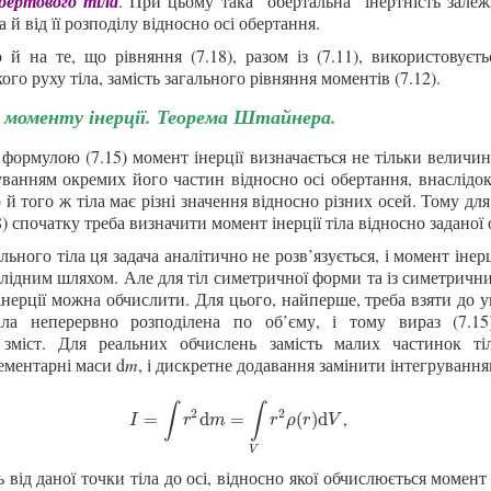
бертового тіла
. При цьому така “обертальна” інертність залеж
 а й від її розподілу відносно осі обертання.
 й на те, що рівняння (7.18), разом із (7.11), використовуєт
ого руху тіла, замість загального рівняння моментів (7.12).
 моменту інерції. Теорема Штайнера.
 формулою (7.15) момент інерції визначається не тільки величин
уванням окремих його частин відносно осі обертання, внаслідо
о й того ж тіла має різні значення відносно різних осей. Тому дл
) спочатку треба визначити момент інерції тіла відносно заданої о
льного тіла ця задача аналітично не розв’язується, і момент інер
лідним шляхом. Але для тіл симетричної форми та із симетричн
нерції можна обчислити. Для цього, найперше, треба взяти до у
іла неперервно розподілена по об’єму, і тому вираз (7.15
 зміст. Для реальних обчислень замість малих частинок т
ементарні маси d
m
, і дискретне додавання замінити інтегрування
∫
∫
2
2
,
I
=
∫
r
2
d
m
=
∫
V
r
2
ρ
(
r
)
d
V
=
d
=
(
)
d
I
r
m
r
ρ
r
V
V
 від даної точки тіла до осі, відносно якої обчислюється момент 