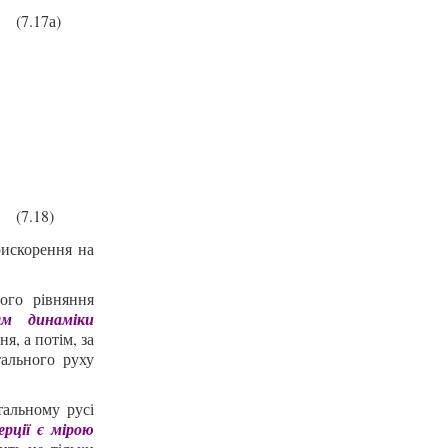
(7.17а)
(7.18)
рискорення на
ного рівняння
ям динаміки
я, а потім, за
тального руху
тальному русі
рції є мірою