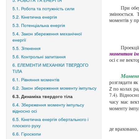
5. РОБОТА ТА ЕНЕРГІЯ
При обер
5.1. Робота та потужність сили
змінюється. 
5.2. Кінетична енергія
моментів у пр
5.3. Потенціальна енергія
5.4. Закон збереження механічної
енергії
Проекці
5.5. Зіткнення
моментом імп
5.6. Контрольні запитання
осі є не вект
6. ЕЛЕМЕНТИ МЕХАНІКИ ТВЕРДОГО
ТІЛА
Момент
6.1. Рівняння моментів
розглядати я
6.2. Закон збереження моменту імпульсу
по колах ра
Z
7.4). Відносн
6.3. Динаміка твердого тіла
часу має век
6.4. Збереження моменту імпульсу
моменту імпул
відносно осі
6.5. Кінетична енергія обертального і
плоского руху
де враховано
6.6. Гіроскопи