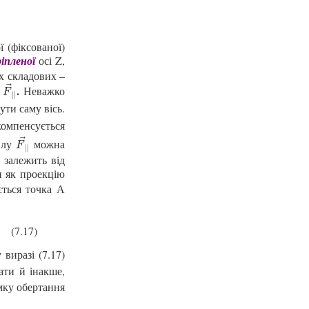
 (фіксованої)
ріпленої
осі
Z,
х складових –
⃗
.
+
Неважко
F
→
∥
F
∥
ти саму вісь.
омпенсується
⃗
силу
можна
F
→
∥
F
∥
 залежить від
 як проекцію
ється точка А
(7.17)
 виразі (7.17)
ти й інакше,
ку обертання