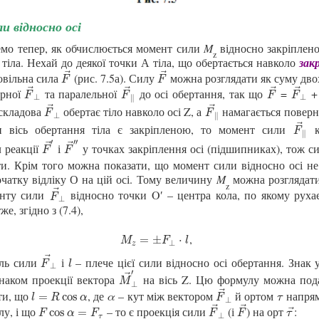
 відносно осі
емо тепер, як обчислюється момент сили
M
відносно закріпленої
z
 тіла. Нехай до деякої точки А тіла, що обертається навколо
зак
⃗
⃗
овільна сила
(рис. 7.5а). Силу
можна розглядати як суму дво
F
→
F
→
F
F
⃗
⃗
⃗
⃗
ярної
та паралельної
до осі обертання, так що
=
F
→
⊥
F
→
∥
F
→
F
→
⊥
F
F
F
F
⊥
⊥
∥
⃗
⃗
 складова
обертає тіло навколо осі Z, а
намагається поверну
F
→
⊥
F
→
∥
F
F
⊥
∥
⃗
ки вісь обертання
тіла є закріпленою, то момент сили
к
F
→
∥
F
∥
′
′
′
⃗
⃗
 реакції
і
у точках закріплення осі (підшипниках), тож 
F
→
′
F
→
′
′
F
F
ти. Крім того можна показати, що момент сили відносно осі не
чатку відліку О на цій осі. Тому величину
M
можна розглядати
z
⃗
енту сили
відносно точки O′ – центра кола, по якому руха
F
→
⊥
F
⊥
же, згідно з (7.4),
,
M
z
=
±
F
⊥
⋅
l
=
±
⋅
M
F
l
⊥
z
⃗
уль сили
і
– плече цієї сили відносно осі обертання. Знак у
F
→
⊥
l
F
l
⊥
′
⃗
знаком проекції вектора
на вісь Z. Цю формулу можна пода
M
→
⊥
′
M
⊥
⃗
ти, що
, де
α
– кут між вектором
й ортом
напрям
l
=
R
cos
α
F
→
⊥
τ
=
cos
l
R
α
F
τ
⊥
⃗
⃗
лу, і що
– то є проекція сили
(і
) на орт
:
⃗
F
cos
α
=
F
τ
F
→
⊥
F
→
τ
→
cos
=
F
α
F
F
F
τ
⊥
τ