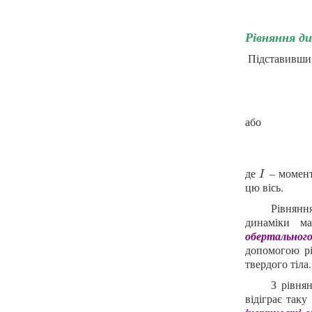
Рівняння ди
Підставивши в
або
де
– момент 
I
I
цю вісь.
Рівнянн
динаміки ма
обертального
допомогою рі
твердого тіла.
З рівня
відіграє таку