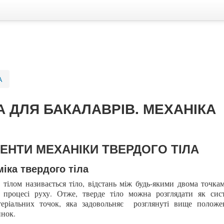
А
А ДЛЯ БАКАЛАВРІВ. МЕХАНІКА
МЕНТИ МЕХАНІКИ ТВЕРДОГО ТІЛА
міка твердого тіла
 тілом називається тіло, відстань між будь-якими двома точка
 процесі руху. Отже, тверде тіло можна розглядати як сис
теріальних точок, яка задовольняє розглянуті вище положе
инок.