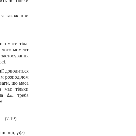
ить не тільки
ься
також
при
ою маси тіла,
к чого момент
я застосування
сі.
ції доводиться
им розподілом
ваги, що маса
) має тільки
іла Δ
m
треба
м:
(7.19)
інерції,
ρ
(
r
) –