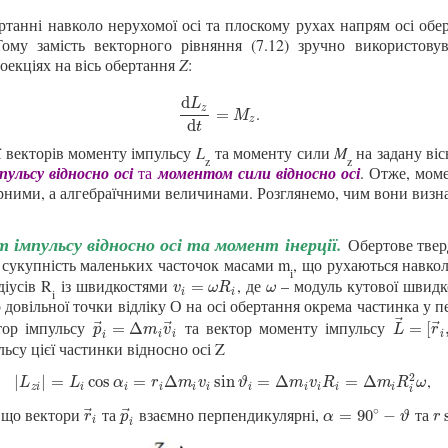
танні навколо нерухомої осі та плоскому рухах напрям осі обер
Тому замість векторного рівняння (7.12) зручно використову
оекціях на вісь обертання
Z
:
d
L
.
z
d
L
z
d
t
=
M
z
=
M
z
d
t
ї векторів моменту імпульсу
L
та моменту сили
M
на задану ві
z
z
ульсу відносно осі
та
моментом сили відносно осі
. Отже, мом
орними, а алгебраїчними величинами. Розглянемо, чим вони визн
 імпульсу відносно осі та момент інерції.
Обертове твер
к сукупність маленьких часточок масами m
, що рухаються навкол
і
діусів R
із швидкостями
, де
– модуль кутової швидко
v
i
=
ω
R
i
ω
=
v
ω
R
ω
i
i
i
о довільної точки відліку О на осі обертання окрема частинка у
⃗
тор імпульсу
та вектор моменту імпульсу
⃗
⃗
⃗
p
→
i
=
Δ
m
i
v
→
i
L
→
=
[
r
=
Δ
=
[
p
m
v
L
r
i
i
i
i
ьсу цієї частинки відносно осі Z
,
2
|
L
z
i
|
=
L
i
cos
α
i
=
r
i
Δ
m
i
v
i
sin
ϑ
i
=
Δ
m
i
v
i
R
i
=
Δ
m
i
R
i
2
ω
|
|
=
cos
=
Δ
sin
=
Δ
=
Δ
L
L
α
r
m
v
ϑ
m
v
R
m
R
ω
z
i
i
i
i
i
i
i
i
i
i
i
i
∘
, що вектори
та
взаємно перпендикулярні,
та
⃗
⃗
r
→
i
p
→
i
α
=
90
∘
−
ϑ
r
s
=
90
−
r
p
α
ϑ
r
i
i