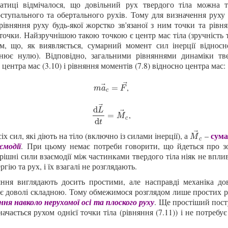
атиці відмічалося, що довільний рух твердого тіла можна т
ступального та обертального рухів. Тому для визначення руху 
рівняння руху будь-якої жорстко зв'язаної з ним точки та рівня
 точки. Найзручнішою такою точкою є центр мас тіла (з
ручність 
м, що, як виявляється, сумарний момент сил інерції віднос
внює нулю
). Відповідно, загальними рівняннями динаміки тв
 центра мас (3.10) і рівняння моментів (7.8) відносно центра мас:
⃗
,
⃗
m
a
→
c
=
F
→
=
m
a
F
c
⃗
d
L
⃗
,
d
L
→
d
t
=
M
→
c
=
M
c
d
t
⃗
сума
іх сил, які діють на тіло (включно із силами інерції), а
–
M
→
c
M
c
ємодії
.
При цьому немає потреби говорити, що йдеться про з
рішні сили взаємодії між частинками твердого тіла ніяк не впли
гію та рух, і їх взагалі не розглядають.
яння виглядають досить простими, але насправді механіка до
 є доволі складною. Тому обмежимося розглядом лише простих р
ня навколо нерухомої осі та плоского руху
.
Ще простіший пост
ачається рухом однієї точки тіла (рівняння (7.11)) і не потребу