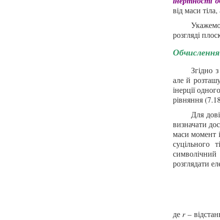
інертності о
від маси тіла,
Укажемо
розгляді плоск
Обчислення
Згідно з
але й розташ
інерції одног
рівняння (7.18
Для дові
визначати дос
маси момент і
суцільного т
символічний
розглядати ел
де
r
– відстань