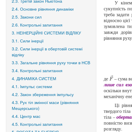
2.3. Третій закон Ньютона
У кінем
сукупність по
2.4. Основне рівняння динаміки
треба задати 
2.5. Закони сил
відносно цієї
2.6. Контрольні запитання
зумовлена ти
завжди дорі
3. НЕІНЕРЦІЙНІ СИСТЕМИ ВІДЛІКУ
рівняння руху
3.1. Сили інерції
3.2. Сили інерції в обертовій системі
відліку
3.3. Загальне рівняння руху точки в НСВ
3.4. Контрольні запитання
⃗
4. ДИНАМІКА СИСТЕМ
де
– сума вс
F
→
F
лише сил вза
4.1. Імпульс системи
оскільки внут
4.2. Закон збереження імпульсу
механічну енер
4.3. Рух тіл змінної маси (рівняння
Ці рівн
Мещерського)
твердого тіла
4.4. Центр мас
тіла –
обертан
повністю визн
4.5. Контрольні запитання
розгляду.