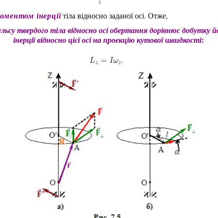
i
оментом інерції
тіла відносно заданої осі. Отже,
льсу твердого тіла відносно осі обертання дорівнює добутку 
:
інерції відносно цієї осі на проекцію кутової швидкості
.
L
z
=
I
ω
z
=
L
I
ω
z
z