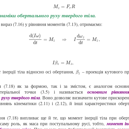
M
z
=
F
τ
R
=
M
F
R
z
τ
наміки обертального руху твердого тіла.
ираз (7.16) у рівняння моментів (7.13), отримаємо:
d
(
)
d
I
ω
ω
,
z
d
(
I
ω
)
d
t
=
M
z
⇒
I
d
ω
z
d
t
=
M
z
=
⇒
=
M
I
M
z
z
d
d
t
t
,
I
β
z
=
M
z
=
I
β
M
z
z
інерції тіла відносно осі обертання,
– проекція кутового п
β
z
β
z
я (7.18) як за формою, так і за змістом, є аналогом основ
теріальної точки (3.5) і називається
основним рівнянн
 руху твердого тіла
. Воно дозволяє визначити кутове прискоренн
внянь кінематики (
2.11
) і (
2.12
), й інші характеристики обер
ння (7.18) випливає ще й те, що момент інерції тіла при обер
 саму роль, як маса при поступальному русі, тобто,
момент іне