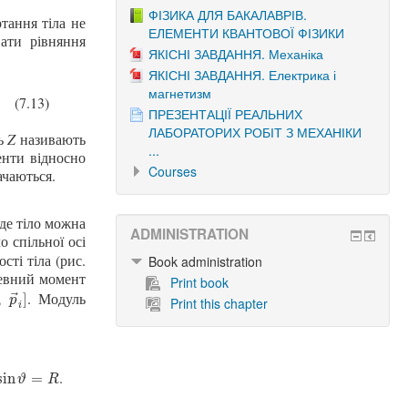
ФІЗИКА ДЛЯ БАКАЛАВРІВ.
тання тіла не
ЕЛЕМЕНТИ КВАНТОВОЇ ФІЗИКИ
вати рівняння
ЯКІСНІ ЗАВДАННЯ. Механіка
ЯКІСНІ ЗАВДАННЯ. Електрика і
магнетизм
(7.13)
ПРЕЗЕНТАЦІЇ РЕАЛЬНИХ
ЛАБОРАТОРИХ РОБІТ З МЕХАНІКИ
сь
Z
називають
...
енти відносно
Courses
ачаються.
де тіло можна
ADMINISTRATION
о спільної осі
сті тіла (рис.
Book administration
 певний момент
Print book
. Модуль
⃗
→
i
,
p
→
i
]
,
]
p
Print this chapter
i
.
in
ϑ
=
R
sin
=
ϑ
R