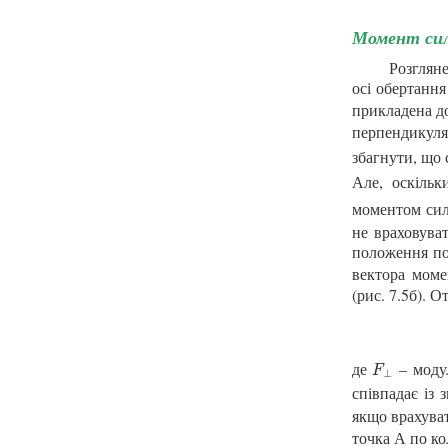
Момент сили
Розглян
осі обертання
прикладена д
перпендикул
збагнути, що
Але, оскіль
моментом сил
не враховува
положення по
вектора мом
(рис. 7.5б). От
де
– мод
F
⊥
F
⊥
співпадає із 
якщо врахува
точка А по ко