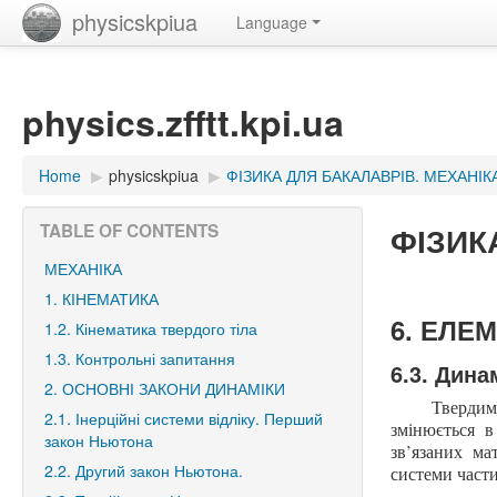
physicskpiua
Language
physics.zfftt.kpi.ua
Home
▶︎
physicskpiua
▶︎
ФІЗИКА ДЛЯ БАКАЛАВРІВ. МЕХАНІК
ФІЗИК
TABLE OF CONTENTS
МЕХАНІКА
1. КІНЕМАТИКА
6. ЕЛЕ
1.2. Кінематика твердого тіла
1.3. Контрольні запитання
6.3. Дина
2. ОСНОВНІ ЗАКОНИ ДИНАМІКИ
Твердим
2.1. Інерційні системи відліку. Перший
змінюється в
закон Ньютона
зв’язаних ма
2.2. Другий закон Ньютона.
системи част