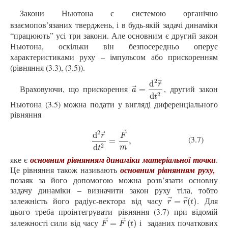
Закони Ньютона є системою органічно
взаємопов’язаних тверджень, і в будь-якій задачі динаміки
“працюють” усі три закони. Але основним є другий закон
Ньютона, оскільки він безпосередньо оперує
характеристиками руху – імпульсом або прискоренням
(рівняння (3.3), (3.5)).
2
⃗
d
r
Враховуючи, що прискорення
, другий закон
⃗
a
→
=
d
2
r
→
d
t
2
=
a
2
d
t
Ньютона (3.5) можна подати у вигляді диференціального
рівняння
⃗
2
⃗
d
r
F
(3.7)
d
2
r
→
d
t
2
=
F
→
m
,
=
,
2
d
m
t
яке є
основним рівнянням динаміки матеріальної точки
.
Це рівняння також називають
основним рівнянням руху,
позаяк за його допомогою можна розв’язати основну
задачу динаміки – визначити закон руху тіла, тобто
залежність його радіус-вектора від часу
. Для
⃗
⃗
r
→
=
r
→
(
t
)
=
(
)
r
r
t
цього треба проінтегрувати рівняння (3.7) при відомій
⃗
⃗
залежності сили від часу
і
заданих
початкових
F
→
=
F
→
(
t
)
=
(
)
F
F
t