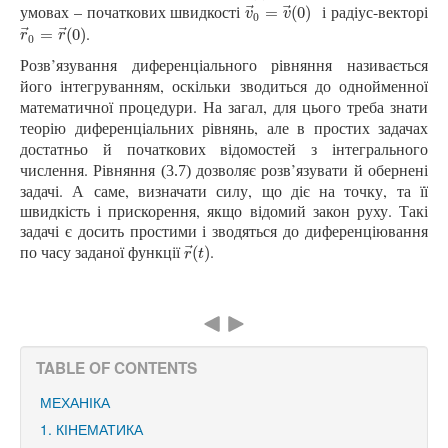
умовах – початкових швидкості
і радіус-векторі
⃗
⃗
v
→
0
=
v
→
(
0
)
=
(
0
)
v
v
0
.
⃗
⃗
r
→
0
=
r
→
(
0
)
=
(
0
)
r
r
0
Розв’язування диференціального рівняння називається
його інтегруванням, оскільки зводиться до однойменної
математичної процедури. На загал, для цього треба знати
теорію диференціальних рівнянь, але в простих задачах
достатньо й початкових відомостей з інтегрального
числення.
ляє розв’язувати й обернені
Рівняння (3.7) дозво
задачі. А саме, визначати силу, що діє на точку, та її
швидкість і прискорення, якщо відомий закон руху. Такі
задачі є досить простими і зводяться до диференціювання
по часу заданої функції
.
⃗
r
→
(
t
)
(
)
r
t
TABLE OF CONTENTS
МЕХАНІКА
1. КІНЕМАТИКА